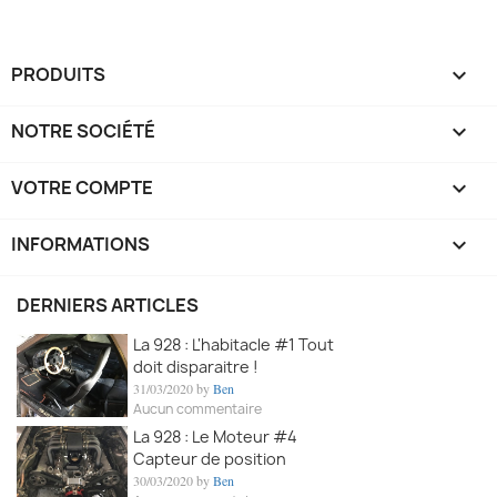
PRODUITS

NOTRE SOCIÉTÉ

VOTRE COMPTE

INFORMATIONS
keyboard_arrow_down
DERNIERS ARTICLES
La 928 : L'habitacle #1 Tout
doit disparaitre !
31/03/2020 by
Ben
Aucun commentaire
La 928 : Le Moteur #4
Capteur de position
30/03/2020 by
Ben