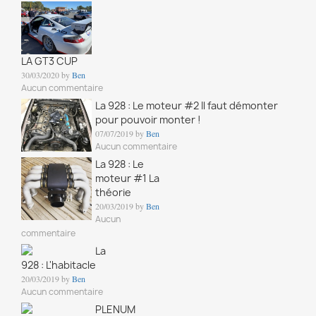
LA GT3 CUP
30/03/2020 by
Ben
Aucun commentaire
La 928 : Le moteur #2 Il faut démonter
pour pouvoir monter !
07/07/2019 by
Ben
Aucun commentaire
La 928 : Le
moteur #1 La
théorie
20/03/2019 by
Ben
Aucun
commentaire
La
928 : L'habitacle
20/03/2019 by
Ben
Aucun commentaire
PLENUM