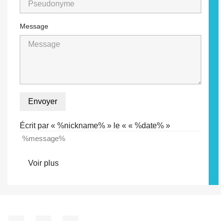
Message
Envoyer
Écrit par « %nickname% » le « « %date% »
%message%
Voir plus
Facebook
YouTube
Instagram