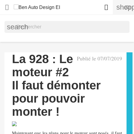
shopp


(0)
search
La 928 : Le
Publié le 07/07/2019
moteur #2
Il faut démonter
pour pouvoir
monter !
Maintenant que les plans pour le moteur sont posés, il faut