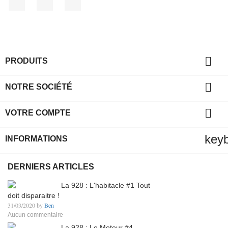

PRODUITS

NOTRE SOCIÉTÉ

VOTRE COMPTE
key
INFORMATIONS
DERNIERS ARTICLES
La 928 : L'habitacle #1 Tout
doit disparaitre !
31/03/2020 by
Ben
Aucun commentaire
La 928 : Le Moteur #4