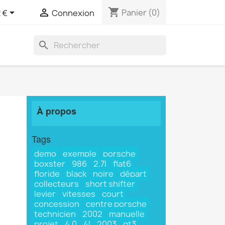
shopping_cart


Panier
(0)
 €
Connexion
search
À propos
Tags
demo
exemple
porsche
boxster
986
2.7l
flat6
floride
black
noire
départ
collecteurs
short shifter
levier
vitesses
court
concession
centre porsche
technicien
2002
manuelle
projet
4.0
4l
2003
gt3