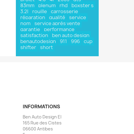
83mm
plenum
rhd
boxster s
3.2l
rouille
carrosserie
réparation
qualité
service
nom
service après vente
garantie
performance
satisfaction
ben auto design
benautodesign
911
996
cup
shifter
short
INFORMATIONS
Ben Auto Design EI
165 Rue des Cistes
06600 Antibes