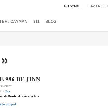

Français
Devise :
EU
TER / CAYMAN
911
BLOG
 »
LE 986 DE JINN
mmentaire
18 by
Ben
ion du Boxster de mon ami Jinn.
rticle complet