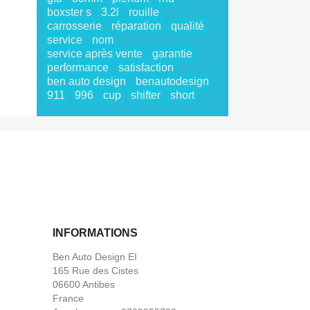
boxster s
3.2l
rouille
carrosserie
réparation
qualité
service
nom
service après vente
garantie
performance
satisfaction
ben auto design
benautodesign
911
996
cup
shifter
short
INFORMATIONS
Ben Auto Design EI
165 Rue des Cistes
06600 Antibes
France