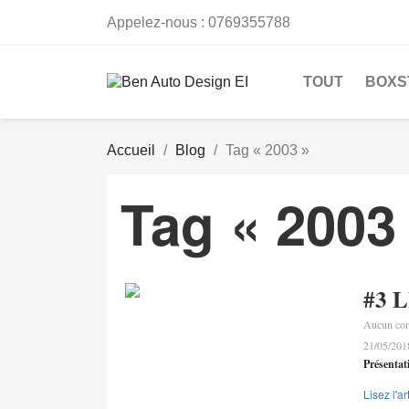
Appelez-nous :
0769355788
TOUT
BOXS
Accueil
Blog
Tag « 2003 »
Tag « 2003
#3 
Aucun co
21/05/20
Présentat
Lisez l'a