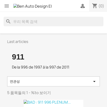
shopping_cart


(0)
search
Last articles
911
De la 996 de 1997 à la 997 de 2011

연관성
5 품목들의 1 - %to 보이기