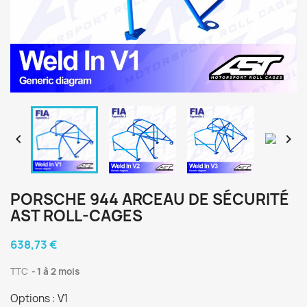


PORSCHE 944 ARCEAU DE SÉCURITÉ
AST ROLL-CAGES
638,73 €
TTC
1 à 2 mois
Options : V1