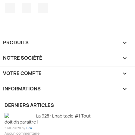
Facebook
YouTube
Instagram
PRODUITS

NOTRE SOCIÉTÉ

VOTRE COMPTE

INFORMATIONS
keyboard_arrow_down
DERNIERS ARTICLES
La 928 : L'habitacle #1 Tout
doit disparaitre !
31/03/2020 by
Ben
Aucun commentaire