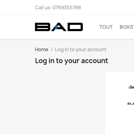
Call us:
0769355788
TOUT
BOXS
Home
Log in to your account
Log in to your account
மி
கடவ