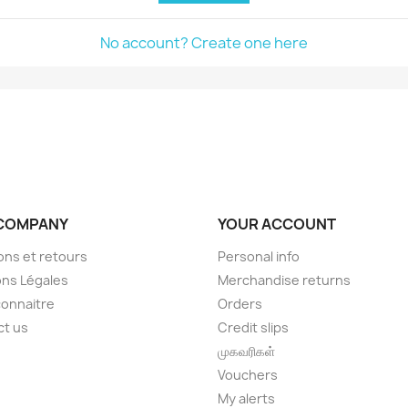
No account? Create one here
COMPANY
YOUR ACCOUNT
sons et retours
Personal info
ns Légales
Merchandise returns
onnaitre
Orders
ct us
Credit slips
முகவரிகள்
Vouchers
My alerts