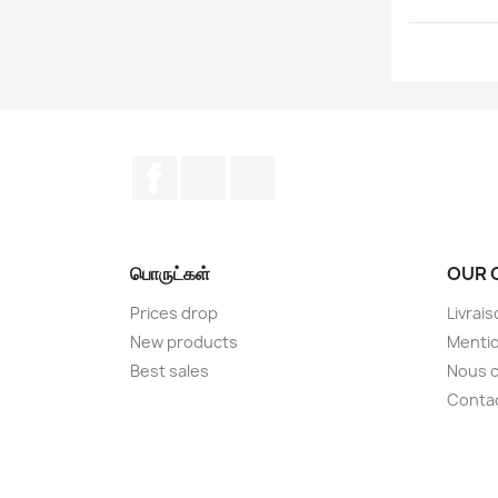
Facebook
YouTube
Instagram
பொருட்கள்
OUR 
Prices drop
Livrai
New products
Mentio
Best sales
Nous c
Conta