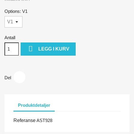
Options: V1
Antall

LEGG I KURV
Del
Produktdetaljer
Referanse
AST928