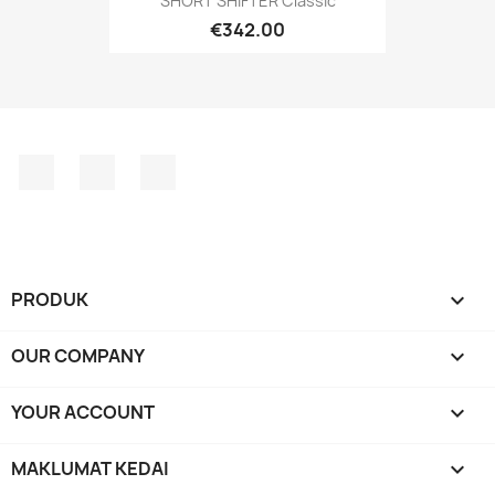
SHORT SHIFTER Classic
€342.00
Facebook
YouTube
Instagram
PRODUK

OUR COMPANY

YOUR ACCOUNT

MAKLUMAT KEDAI
keyboard_arrow_down