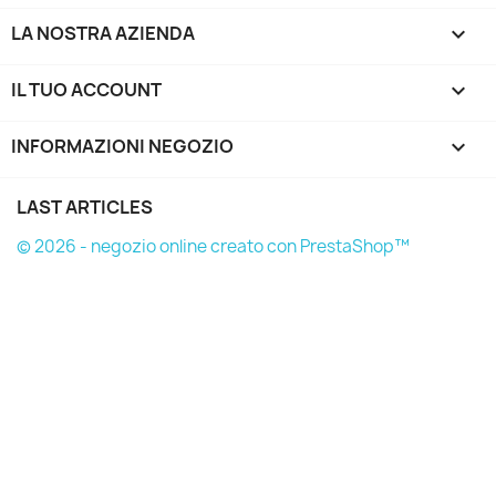
LA NOSTRA AZIENDA

IL TUO ACCOUNT

INFORMAZIONI NEGOZIO
keyboard_arrow_down
LAST ARTICLES
© 2026 - negozio online creato con PrestaShop™