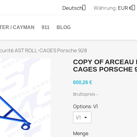


Deutsch
Währung:
EUR €
TER / CAYMAN
911
BLOG
écurité AST ROLL-CAGES Porsche 928
COPY OF ARCEAU 
CAGES PORSCHE 
600,26 €
Bruttopreis
Options: V1
Menge