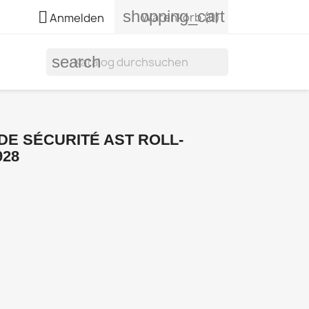
shopping_cart

Warenkorb
(0)
Anmelden
search
DE SÉCURITÉ AST ROLL-
928