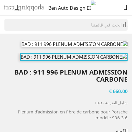
shopping_cart


sea
BAD : 911 996 PLENUM ADMISSION
CARBONE
660.00 €
شامل للضريبة
3-10
Plenum d'admission en fibre de carbone pour Porsche
modèle 996 3.6
الكمية