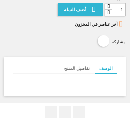

أضف للسلة

آخر عناصر في المخزون
مشاركة
الوصف
تفاصيل المنتج
الفيسبوك
يوتيوب
انستغرام