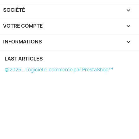
SOCIÉTÉ

VOTRE COMPTE

INFORMATIONS
keyboard_arrow_down
LAST ARTICLES
© 2026 - Logiciel e-commerce par PrestaShop™